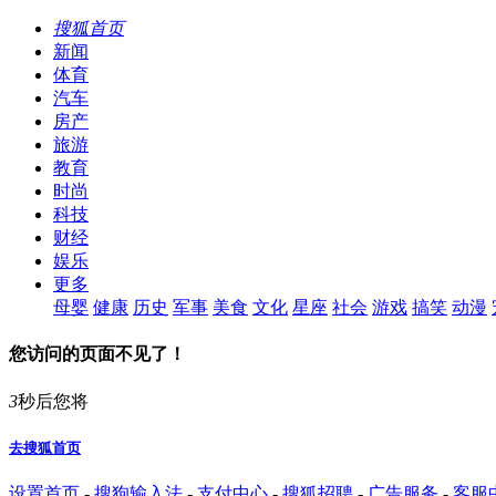
搜狐首页
新闻
体育
汽车
房产
旅游
教育
时尚
科技
财经
娱乐
更多
母婴
健康
历史
军事
美食
文化
星座
社会
游戏
搞笑
动漫
您访问的页面不见了！
3
秒后您将
去搜狐首页
设置首页
-
搜狗输入法
-
支付中心
-
搜狐招聘
-
广告服务
-
客服