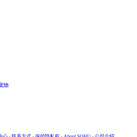
宠物
中心
-
联系方式
-
保护隐私权
-
About SOHU
-
公司介绍